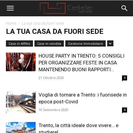
Home
La tua casa da fuori sede
LA TUA CASA DA FUORI SEDE
Case in Affitto
Case in vendita
Gestione Immobiliare
HOUSE PARTY IN TRENTO: 5 CONSIGLI
PER ORGANIZZARE FESTE IN CASA
MANTENENDO BUONI RAPPORTI...
21 Ottobre 2020
0
Voglia di tornare a Trento: i fuorisede in
epoca post-Covid
10 Settembre 2020
0
Trento, la città ideale dove vivere… e
studiare!